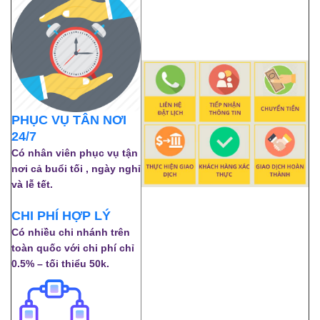
PHỤC VỤ TÂN NƠI
24/7
Có nhân viên phục vụ tận
nơi cả buổi tối , ngày nghỉ
và lễ tết.
CHI PHÍ HỢP LÝ
Có nhiều chi nhánh trên
toàn quốc với chi phí chỉ
0.5% – tối thiểu 50k.