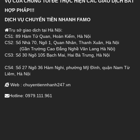
VỤ CỦA CHÚNG TÔI ĐỂ THỰC HIỆN CÁC GIAO DỊCH BẤT
HỢP PHÁP!!!
DỊCH VỤ CHUYỂN TIỀN NHANH FAMO
Trụ sở giao dịch tại Hà Nội:
CS1: 89 Hàm Tử Quan, Hoàn Kiếm, Hà Nội
CS2: Số Nhà 70, Ngõ 1, Quan Nhân, Thanh Xuân, Hà Nội
(Gần Trường Cao Đẳng Nghề Văn Lang Hà Nội)
CS3: Số 30 Ngõ 105 Bạch Mai, Hai Bà Trưng, Hà Nội
CS4:
Số 27 Ngõ 36 Hàm Nghi, phường Mỹ Đình, quận Nam Từ
Liêm, Hà Nội
Web : chuyentiennhanh247.vn
Hotline: 0979.111.961