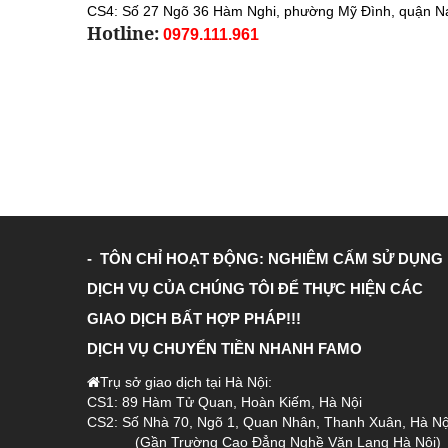
CS4:
Số 27 Ngõ 36 Hàm Nghi, phường Mỹ Đình, quận N
Hotline:
0979.111.961
- TÔN CHỈ HOẠT ĐỘNG: NGHIÊM CẤM SỬ DỤNG
DỊCH VỤ CỦA CHÚNG TÔI ĐỂ THỰC HIỆN CÁC
GIAO DỊCH BẤT HỢP PHÁP!!!
DỊCH VỤ CHUYỂN TIỀN NHANH FAMO
Trụ sở giao dịch tại Hà Nội:
CS1: 89 Hàm Tử Quan, Hoàn Kiếm, Hà Nội
CS2: Số Nhà 70, Ngõ 1, Quan Nhân, Thanh Xuân, Hà Nộ
(Gần Trường Cao Đẳng Nghề Văn Lang Hà Nội)