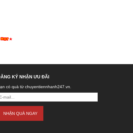
ĐĂNG KÝ NHẬN ƯU ĐÃI
ạn có quà từ chuyentiennhanh247.vn.
NHẬN QUÀ NGAY