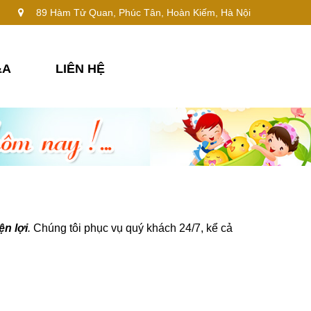
89 Hàm Tử Quan, Phúc Tân, Hoàn Kiếm, Hà Nội
&A
LIÊN HỆ
ện lợi
.
Chúng tôi phục vụ quý khách 24/7, kể cả