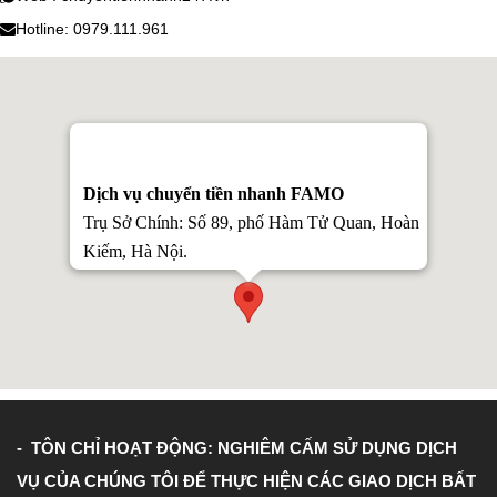
Hotline: 0979.111.961
Dịch vụ chuyển tiền nhanh FAMO
Trụ Sở Chính: Số 89, phố Hàm Tử Quan, Hoàn
Kiếm, Hà Nội.
Cơ sở 1: Số nhà 70 Ngõ 1 Quan Nhân, Thanh
Xuân, Hà Nội
(Gần trường Cao Đẳng Nghề Văn Lang
Hà Nội)
Cơ sở 2: Số 30 Ngõ 105 Bạch Mai, Hai Bà
Trưng, Hà Nội.
- TÔN CHỈ HOẠT ĐỘNG: NGHIÊM CẤM SỬ DỤNG DỊCH
Web : chuyentiennhanh247.vn
0979.111.961
VỤ CỦA CHÚNG TÔI ĐỂ THỰC HIỆN CÁC GIAO DỊCH BẤT
Hotline: